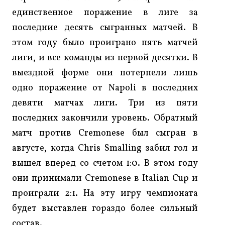
единственное поражение в лиге за
последние десять сыгранных матчей. В
этом году было проиграно пять матчей
лиги, и все команды из первой десятки. В
выездной форме они потерпели лишь
одно поражение от Napoli в последних
девяти матчах лиги. Три из пяти
последних закончили уровень. Обратный
матч против Cremonese был сыгран в
августе, когда Chris Smalling забил гол и
вышел вперед со счетом 1:0. В этом году
они принимали Cremonese в Italian Cup и
проиграли 2:1. На эту игру чемпионата
будет выставлен гораздо более сильный
состав.