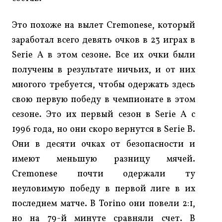
Это похоже на вылет Cremonese, который
заработал всего девять очков в 23 играх в
Serie A в этом сезоне. Все их очки были
получены в результате ничьих, и от них
многого требуется, чтобы одержать здесь
свою первую победу в чемпионате в этом
сезоне. Это их первый сезон в Serie A с
1996 года, но они скоро вернутся в Serie B.
Они в десяти очках от безопасности и
имеют меньшую разницу мячей.
Cremonese почти одержали ту
неуловимую победу в первой лиге в их
последнем матче. В Torino они повели 2:1,
но на 79-й минуте сравняли счет. В