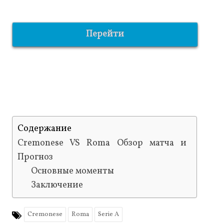
Перейти
Содержание
Cremonese VS Roma Обзор матча и
Прогноз
Основные моменты
Заключение
Cremonese
Roma
Serie A