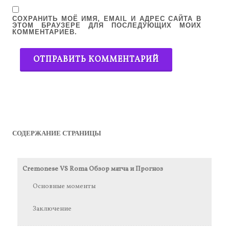
СОХРАНИТЬ МОЁ ИМЯ, EMAIL И АДРЕС САЙТА В
ЭТОМ БРАУЗЕРЕ ДЛЯ ПОСЛЕДУЮЩИХ МОИХ
КОММЕНТАРИЕВ.
СОДЕРЖАНИЕ СТРАНИЦЫ
Cremonese VS Roma Обзор матча и Прогноз
Основные моменты
Заключение