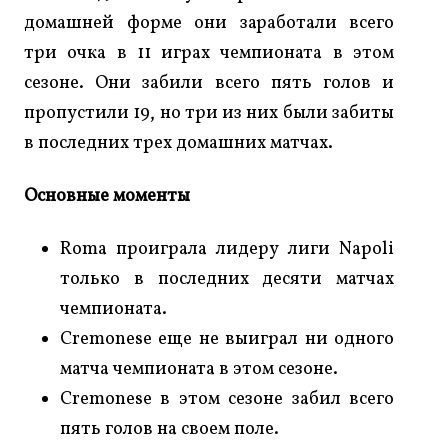
домашней форме они заработали всего
три очка в 11 играх чемпионата в этом
сезоне. Они забили всего пять голов и
пропустили 19, но три из них были забиты
в последних трех домашних матчах.
Основные моменты
Roma проиграла лидеру лиги Napoli
только в последних десяти матчах
чемпионата.
Cremonese еще не выиграл ни одного
матча чемпионата в этом сезоне.
Cremonese в этом сезоне забил всего
пять голов на своем поле.