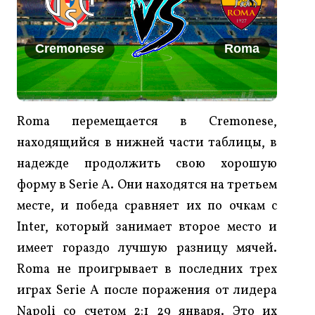
Cremonese
Roma
Roma перемещается в Cremonese,
находящийся в нижней части таблицы, в
надежде продолжить свою хорошую
форму в Serie A. Они находятся на третьем
месте, и победа сравняет их по очкам с
Inter, который занимает второе место и
имеет гораздо лучшую разницу мячей.
Roma не проигрывает в последних трех
играх Serie A после поражения от лидера
Napoli со счетом 2:1 29 января. Это их