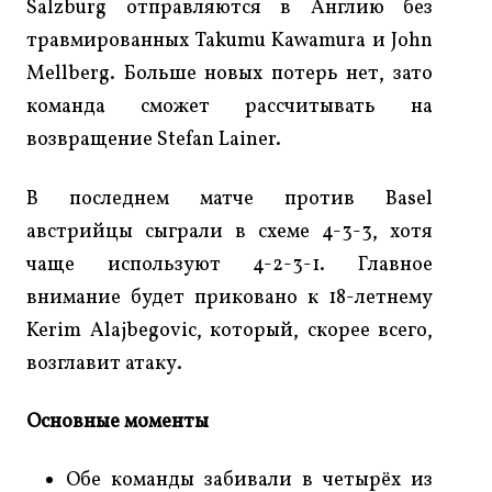
Salzburg отправляются в Англию без
травмированных Takumu Kawamura и John
Mellberg. Больше новых потерь нет, зато
команда сможет рассчитывать на
возвращение Stefan Lainer.
В последнем матче против Basel
австрийцы сыграли в схеме 4-3-3, хотя
чаще используют 4-2-3-1. Главное
внимание будет приковано к 18-летнему
Kerim Alajbegovic, который, скорее всего,
возглавит атаку.
Основные моменты
Обе команды забивали в четырёх из