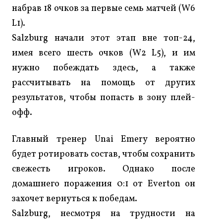
набрав 18 очков за первые семь матчей (W6
L1).
Salzburg начали этот этап вне топ-24,
имея всего шесть очков (W2 L5), и им
нужно побеждать здесь, а также
рассчитывать на помощь от других
результатов, чтобы попасть в зону плей-
офф.
Главный тренер Unai Emery вероятно
будет ротировать состав, чтобы сохранить
свежесть игроков. Однако после
домашнего поражения 0:1 от Everton он
захочет вернуться к победам.
Salzburg, несмотря на трудности на