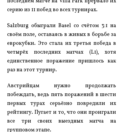
последнем матче на Villa Park прервало их
серию из 11 побед во всех турнирах.
Salzburg обыграли Basel со счётом 3:1 на
своём поле, оставаясь в живых в борьбе за
еврокубки. Это стала их третья победа в
четырёх последних матчах (L1), хотя
единственное поражение пришлось как
раз на этот турнир.
Австрийцам нужно продолжать
побеждать, ведь пять поражений в шести
первых турах серьёзно повредили их
рейтингу. Пугает и то, что они проиграли
все три своих выездных матча на
групповом этапе.