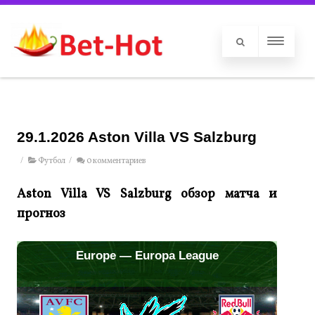
29.1.2026 Aston Villa VS Salzburg
/
Футбол
/
0 комментариев
Aston Villa VS Salzburg обзор матча и
прогноз
Europe — Europa League