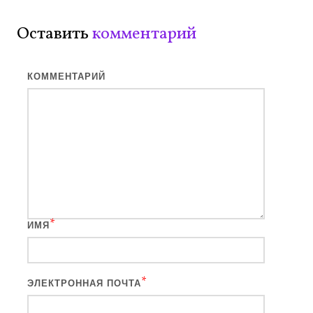
Оставить
комментарий
КОММЕНТАРИЙ
*
ИМЯ
*
ЭЛЕКТРОННАЯ ПОЧТА