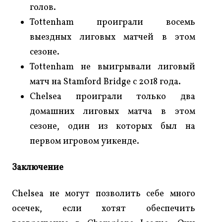
голов.
Tottenham проиграли восемь
выездных лиговых матчей в этом
сезоне.
Tottenham не выигрывали лиговый
матч на Stamford Bridge с 2018 года.
Chelsea проиграли только два
домашних лиговых матча в этом
сезоне, один из которых был на
первом игровом уикенде.
Заключение
Chelsea не могут позволить себе много
осечек, если хотят обеспечить