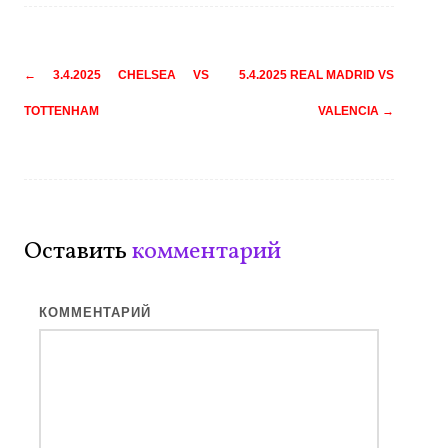
Навигация
←
3.4.2025 CHELSEA VS
5.4.2025 REAL MADRID VS
по
TOTTENHAM
VALENCIA
→
записям
Оставить
комментарий
КОММЕНТАРИЙ