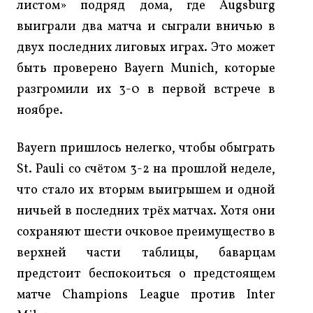
листом» подряд дома, где Augsburg
выиграли два матча и сыграли вничью в
двух последних лиговых играх. Это может
быть проверено Bayern Munich, которые
разгромили их 3-0 в первой встрече в
ноябре.
Bayern пришлось нелегко, чтобы обыграть
St. Pauli со счётом 3-2 на прошлой неделе,
что стало их вторым выигрышем и одной
ничьей в последних трёх матчах. Хотя они
сохраняют шести очковое преимущество в
верхней части таблицы, баварцам
предстоит беспокоиться о предстоящем
матче Champions League против Inter