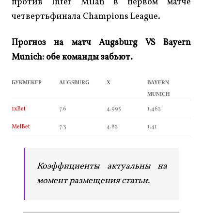
против Inter Milan в первом матче
четвертьфинала Champions League.
Прогноз на матч Augsburg VS Bayern
Munich: обе команды забьют.
БУКМЕКЕР
AUGSBURG
X
BAYERN
MUNICH
1xBet
7.6
4.995
1.462
MelBet
7.3
4.82
1.41
Коэффициенты актуальны на
момент размещения статьи.