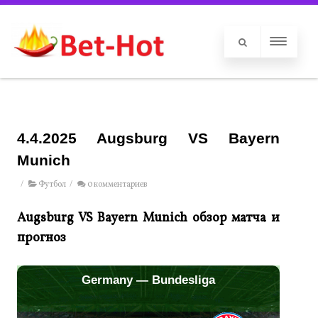
4.4.2025 Augsburg VS Bayern
Munich
/
Футбол
/
0 комментариев
Augsburg VS Bayern Munich обзор матча и
прогноз
Germany — Bundesliga