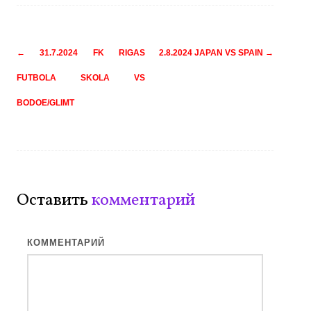
Навигация
←
31.7.2024 FK RIGAS
2.8.2024 JAPAN VS SPAIN
→
по
FUTBOLA SKOLA VS
записям
BODOE/GLIMT
Оставить
комментарий
КОММЕНТАРИЙ