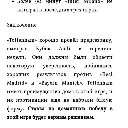
Более 90 минут «Inter Milano» не
выиграл в последних трех играх.
Заключение
«Tottenham» хорошо провёл предсезонку,
выиграв Кубок Audi в середине
недели. Они должны были обрести
некоторую уверенность, добившись
хороших результатов против «Real
Madrid» и «Bayern Munich». Tottenham
имеет преимущество дома в этой игре, и
их противники еще не набрали былую
форму.
Ставка на домашнюю победу в
этой игре будет верным решением.