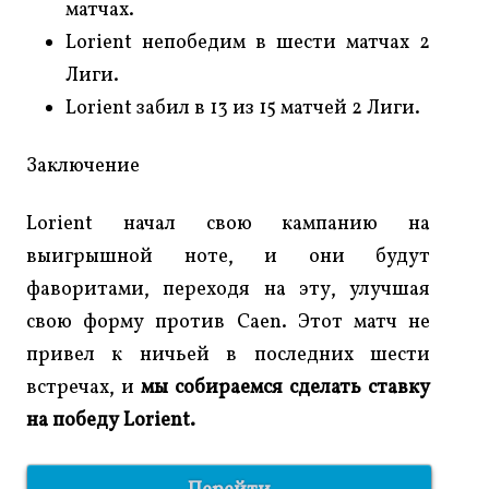
матчах.
Lorient непобедим в шести матчах 2
Лиги.
Lorient забил в 13 из 15 матчей 2 Лиги.
Заключение
Lorient начал свою кампанию на
выигрышной ноте, и они будут
фаворитами, переходя на эту, улучшая
свою форму против Caen. Этот матч не
привел к ничьей в последних шести
встречах, и
мы собираемся сделать ставку
на победу Lorient.