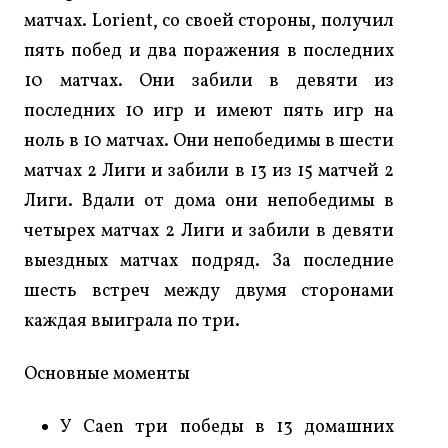
матчах. Lorient, со своей стороны, получил
пять побед и два поражения в последних
10 матчах. Они забили в девяти из
последних 10 игр и имеют пять игр на
ноль в 10 матчах. Они непобедимы в шести
матчах 2 Лиги и забили в 13 из 15 матчей 2
Лиги. Вдали от дома они непобедимы в
четырех матчах 2 Лиги и забили в девяти
выездных матчах подряд. За последние
шесть встреч между двумя сторонами
каждая выиграла по три.
Основные моменты
У Caen три победы в 13 домашних