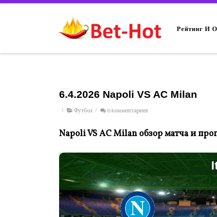
Рейтинг И 
6.4.2026 Napoli VS AC Milan
/
Футбол
/
0 комментариев
Napoli VS AC Milan обзор матча и про
I