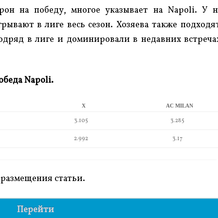
рон на победу, многое указывает на Napoli. У 
ывают в лиге весь сезон. Хозяева также подходя
одряд в лиге и доминировали в недавних встреча
обеда Napoli.
X
AC MILAN
3.105
3.285
2.992
3.17
размещения статьи.
Перейти