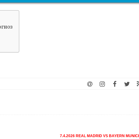
огноз
7.4.2026 REAL MADRID VS BAYERN MUNI