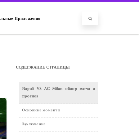
льные Приложения
СОДЕРЖАНИЕ СТРАНИЦЫ
Napoli VS AC Milan обзор матча и
прогноз
Основные моменты
Заключение