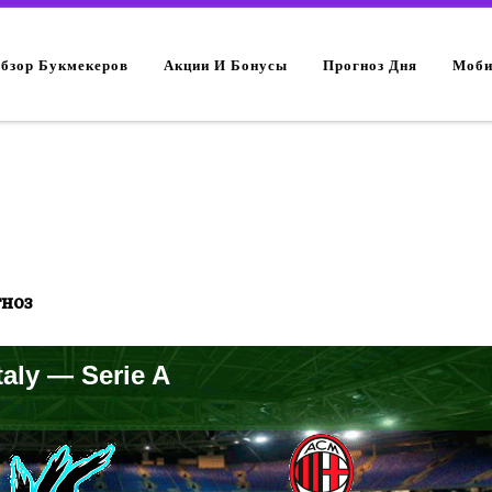
Обзор Букмекеров
Акции И Бонусы
Прогноз Дня
Моби
гноз
taly — Serie A