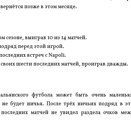
 вернётся позже в этом месяце.
м сезоне, выиграв 10 из 14 матчей.
подряд перед этой игрой.
оследних встреч с Napoli.
 своих шести последних матчей, проиграв дважды.
альянского футбола может быть очень маленьк
 не будет ничья. После трёх ничьих подряд в э
 последних матчей не увидел раздела очков ме