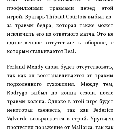
профильными травмами перед этой
игрой. Вратарь Thibaut Courtois выбыл из-
за травмы бедра, которая также может
исключить его из ответного матча. Это не
единственное отсутствие в обороне, с
которым сталкивается Real.
Ferland Mendy снова будет отсутствовать,
так как он восстанавливается от травмы
подколенного сухожилия. Между тем,
Rodrygo выбыл до конца сезона после
травмы колена. Однако в этой игре будет
некоторая свежесть, так как Federico
Valverde возвращается в строй. Уругваец
пропустил поражение от Mallorca, так как