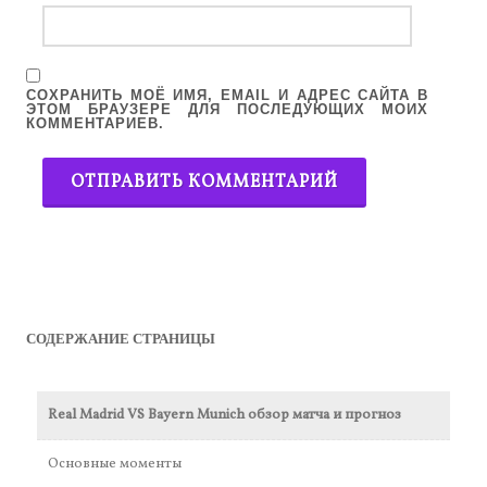
СОХРАНИТЬ МОЁ ИМЯ, EMAIL И АДРЕС САЙТА В
ЭТОМ БРАУЗЕРЕ ДЛЯ ПОСЛЕДУЮЩИХ МОИХ
КОММЕНТАРИЕВ.
СОДЕРЖАНИЕ СТРАНИЦЫ
Real Madrid VS Bayern Munich обзор матча и прогноз
Основные моменты