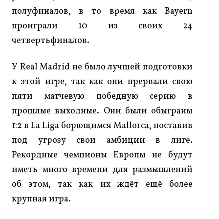
полуфиналов, в то время как Bayern
проиграли 10 из своих 24
четвертьфиналов.
У Real Madrid не было лучшей подготовки
к этой игре, так как они прервали свою
пяти матчевую победную серию в
прошлые выходные. Они были обыграны
1:2 в La Liga борющимся Mallorca, поставив
под угрозу свои амбиции в лиге.
Рекордные чемпионы Европы не будут
иметь много времени для размышлений
об этом, так как их ждёт ещё более
крупная игра.