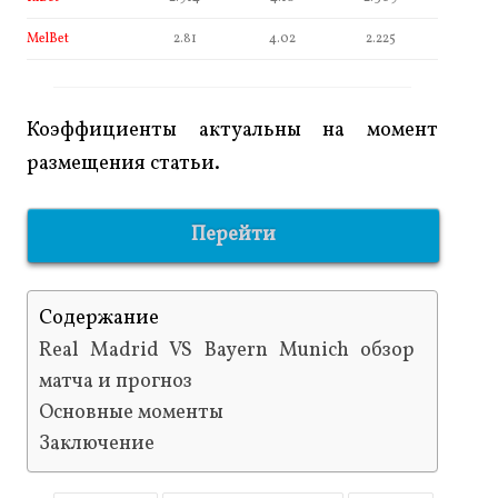
MelBet
2.81
4.02
2.225
Коэффициенты актуальны на момент
размещения статьи.
Перейти
Содержание
Real Madrid VS Bayern Munich обзор
матча и прогноз
Основные моменты
Заключение