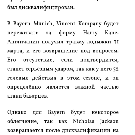
был дисквалифицирован.
В Bayern Munich, Vincent Kompany будет
переживать за форму Harry Kane.
Англичанин получил травму лодыжки 31
марта, и его возвращение под вопросом.
Его отсутствие, если подтвердится,
станет серьёзным ударом, так как у него 52
голевых действия в этом сезоне, и он
определённо является важной частью
атаки баварцев.
Однако для Bayern будет некоторое
облегчение, так как Nicholas Jackson
возвращается после дисквалификации на