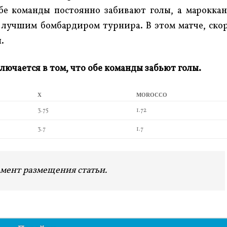
бе команды постоянно забивают голы, а марокка
ет лучшим бомбардиром турнира. В этом матче, ско
.
лючается в том, что обе команды забьют голы.
X
MOROCCO
3.75
1.72
3.7
1.7
мент размещения статьи.