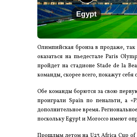
Egypt
Олимпийская бронза в продаже, так 
оказаться на пьедестале Paris Olym
пройдет на стадионе Stade de la Bea
команды, скорее всего, покажут себя
Обе команды борются за свою первую
проиграли Spain по пенальти, а «P
дополнительное время. Региональное
поскольку Egypt и Morocco имеют о
Прошлым летом на U23 Africa Cup of