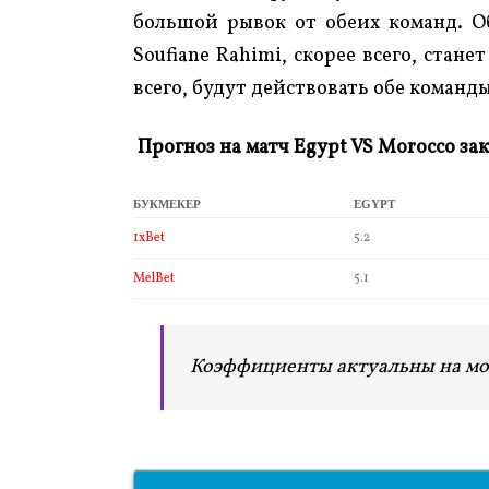
большой рывок от обеих команд. О
Soufiane Rahimi, скорее всего, стан
всего, будут действовать обе команды
Прогноз на матч Egypt
VS Morocco зак
БУКМЕКЕР
EGYPT
1xBet
5.2
MelBet
5.1
Коэффициенты актуальны на мо