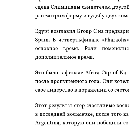
сцена Олимпиады свидетелем другой
рассмотрим форму и судьбу двух ком
Egypt возглавил Group C на предвар
Spain. В четвертьфинале «Pharaohs»
основное время. Роли поменяли
дополнительное время.
Это было в финале Africa Cup of Nat
после пропущенного гола. Они хотел
свое лидерство в поражении со счетом
Этот результат стер счастливые воспо
в последней восьмерке, после того к
Argentina, которую они победили со