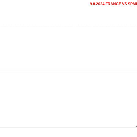
9.8.2024 FRANCE VS SPA