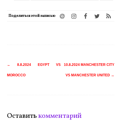
Поделиться этой записью
Навигация
←
8.8.2024 EGYPT VS
10.8.2024 MANCHESTER CITY
по
MOROCCO
VS MANCHESTER UNITED
→
записям
Оставить
комментарий