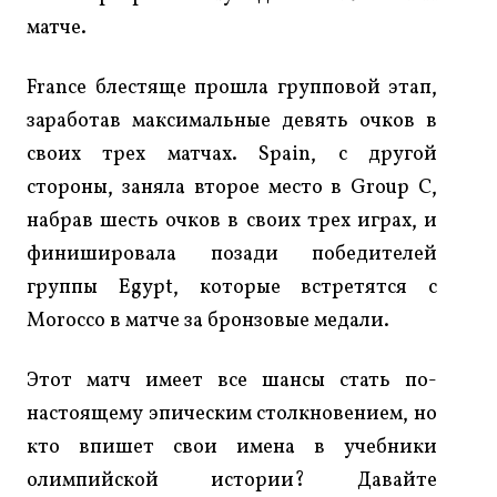
матче.
France блестяще прошла групповой этап,
заработав максимальные девять очков в
своих трех матчах. Spain, с другой
стороны, заняла второе место в Group C,
набрав шесть очков в своих трех играх, и
финишировала позади победителей
группы Egypt, которые встретятся с
Morocco в матче за бронзовые медали.
Этот матч имеет все шансы стать по-
настоящему эпическим столкновением, но
кто впишет свои имена в учебники
олимпийской истории? Давайте