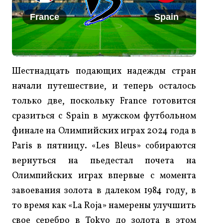
France
Spain
Шестнадцать подающих надежды стран
начали путешествие, и теперь осталось
только две, поскольку France готовится
сразиться с Spain в мужском футбольном
финале на Олимпийских играх 2024 года в
Paris в пятницу. «Les Bleus» собираются
вернуться на пьедестал почета на
Олимпийских играх впервые с момента
завоевания золота в далеком 1984 году, в
то время как «La Roja» намерены улучшить
свое серебро в Tokyo до золота в этом