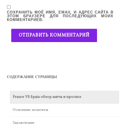
СОХРАНИТЬ МОЁ ИМЯ, EMAIL И АДРЕС САЙТА В
ЭТОМ БРАУЗЕРЕ ДЛЯ ПОСЛЕДУЮЩИХ МОИХ
КОММЕНТАРИЕВ.
СОДЕРЖАНИЕ СТРАНИЦЫ
France VS Spain обзор матча и прогноз
Основные моменты
Заключение