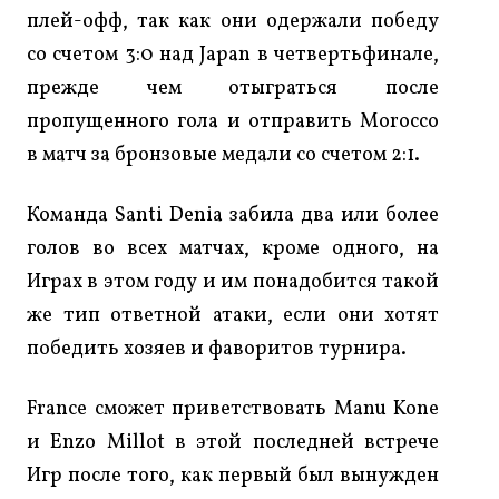
плей-офф, так как они одержали победу
со счетом 3:0 над Japan в четвертьфинале,
прежде чем отыграться после
пропущенного гола и отправить Morocco
в матч за бронзовые медали со счетом 2:1.
Команда Santi Denia забила два или более
голов во всех матчах, кроме одного, на
Играх в этом году и им понадобится такой
же тип ответной атаки, если они хотят
победить хозяев и фаворитов турнира.
France сможет приветствовать Manu Kone
и Enzo Millot в этой последней встрече
Игр после того, как первый был вынужден