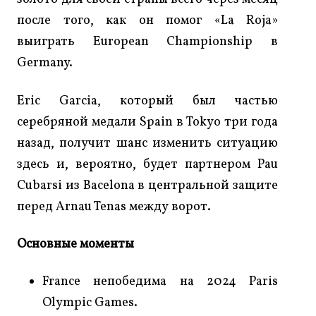
после того, как он помог «La Roja»
выиграть European Championship в
Germany.
Eric Garcia, который был частью
серебряной медали Spain в Tokyo три года
назад, получит шанс изменить ситуацию
здесь и, вероятно, будет партнером Pau
Cubarsi из Bacelona в центральной защите
перед Arnau Tenas между ворот.
Основные моменты
France непобедима на 2024 Paris
Olympic Games.