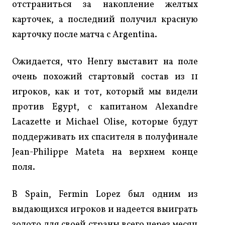
отстраниться за накопление желтых
карточек, а последний получил красную
карточку после матча с Argentina.
Ожидается, что Henry выставит на поле
очень похожий стартовый состав из 11
игроков, как и тот, который мы видели
против Egypt, с капитаном Alexandre
Lacazette и Michael Olise, которые будут
поддерживать их спасителя в полуфинале
Jean-Philippe Mateta на верхнем конце
поля.
В Spain, Fermin Lopez был одним из
выдающихся игроков и надеется выиграть
золото для своей страны всего через месяц