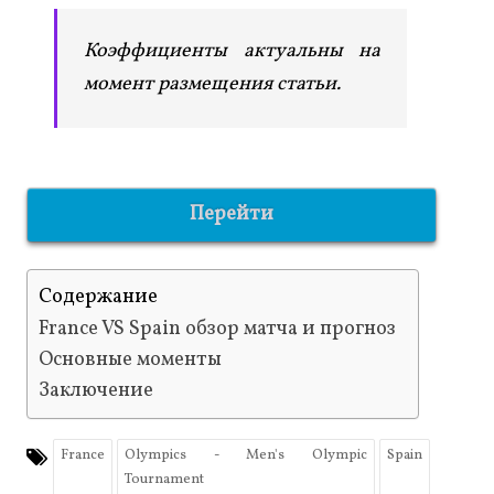
Коэффициенты актуальны на
момент размещения статьи.
Перейти
Содержание
France VS Spain обзор матча и прогноз
Основные моменты
Заключение
France
Olympics - Men's Olympic
Spain
Tournament