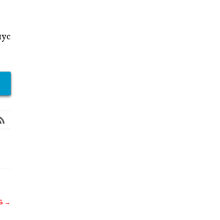
нус
УБ
→