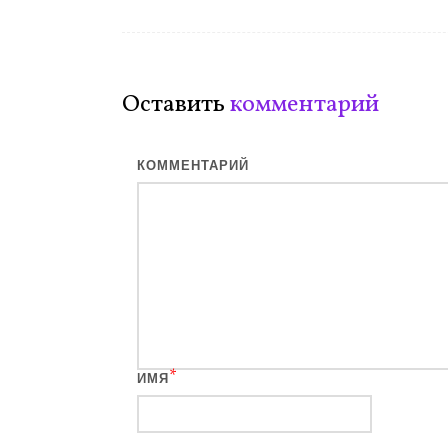
записям
Оставить
комментарий
КОММЕНТАРИЙ
*
ИМЯ