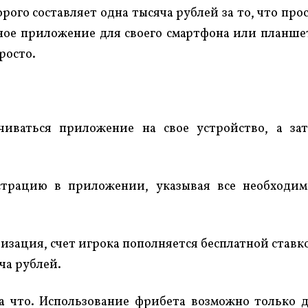
рого составляет одна тысяча рублей за то, что про
ное приложение для своего смартфона или планше
росто.
чиваться приложение на свое устройство, а за
трацию в приложении, указывая все необходи
ризация, счет игрока пополняется бесплатной ставк
ча рублей.
а что. Использование фрибета возможно только 