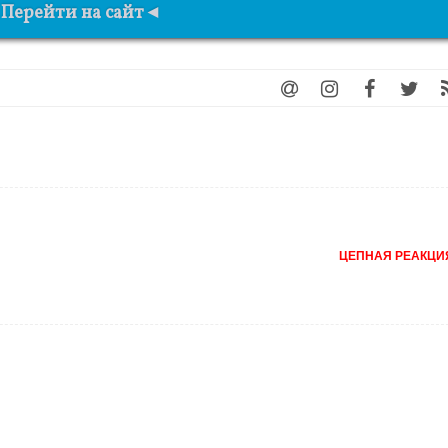
Перейти на сайт◄
ЦЕПНАЯ РЕАКЦ