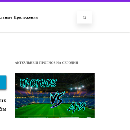
льные Приложения
АКТУАЛЬНЫЙ ПРОГНОЗ НА СЕГОДНЯ
их
обы