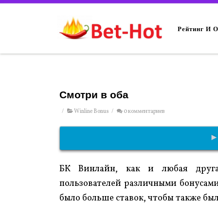
Рейтинг И 
Смотри в оба
/
Winline Bonus
/
0 комментариев
►
БК Винлайн, как и любая друга
пользователей различными бонусам
было больше ставок, чтобы также б