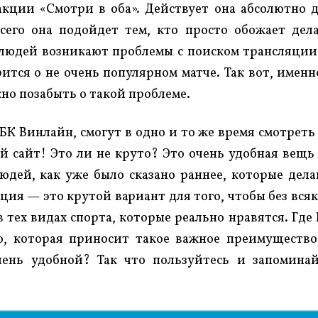
акции «Смотри в оба». Действует она абсолютно 
сего она подойдет тем, кто просто обожает дел
 людей возникают проблемы с поиском трансляции
рится о не очень популярном матче. Так вот, именн
о позабыть о такой проблеме.
БК Винлайн, смогут в одно и то же время смотреть
 сайт! Это ли не круто? Это очень удобная вещь
людей, как уже было сказано раннее, которые дел
кция — это крутой вариант для того, чтобы без вся
 тех видах спорта, которые реально нравятся. Где
, которая приносит такое важное преимущество
очень удобной? Так что пользуйтесь и запомина