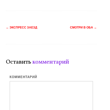
Навигация
←
ЭКСПРЕСС ЗАЕЗД
СМОТРИ В ОБА
→
по
записям
Оставить
комментарий
КОММЕНТАРИЙ