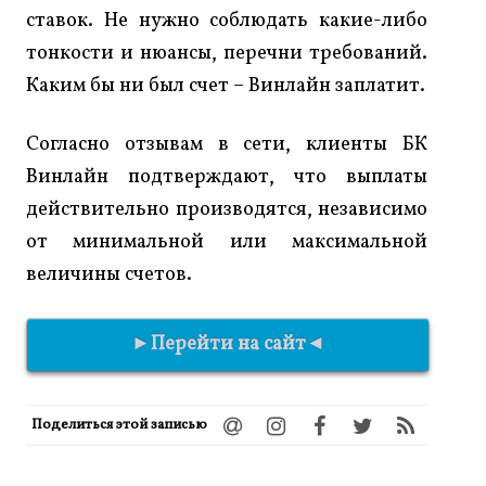
ставок. Не нужно соблюдать какие-либо
тонкости и нюансы, перечни требований.
Каким бы ни был счет – Винлайн заплатит.
Согласно отзывам в сети, клиенты БК
Винлайн подтверждают, что выплаты
действительно производятся, независимо
от минимальной или максимальной
величины счетов.
►Перейти на сайт◄
Поделиться этой записью