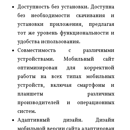
Доступность без установки. Доступна
без необходимости скачивания и
установки приложения, предлагая
тот же уровень функциональности и
удобства использования.
Совместимость с различными
устройствами. Мобильный сайт
оптимизирован для корректной
работы на всех типах мобильных
устройств, включая смартфоны и
планшеты различных
производителей и операционных
систем.
Адаптивный дизайн. Дизайн
мобильной версии сайта адаптирован