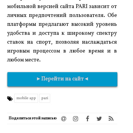
мобильной версией сайта PARI зависит от
личных предпочтений пользователя. Обе
платформы предлагают высокий уровень
удобства и доступа к широкому спектру
ставок на спорт, позволяя наслаждаться
игровым процессом в любое время и в
любом месте.
►Перейти на сайт◄
mobile app
pari
Поделиться этой записью