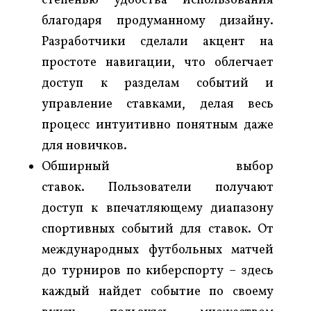
степенью удобства использования
благодаря продуманному дизайну.
Разработчики сделали акцент на
простоте навигации, что облегчает
доступ к разделам событий и
управление ставками, делая весь
процесс интуитивно понятным даже
для новичков.
Обширный выбор
ставок. Пользователи получают
доступ к впечатляющему диапазону
спортивных событий для ставок. От
международных футбольных матчей
до турниров по киберспорту – здесь
каждый найдет событие по своему