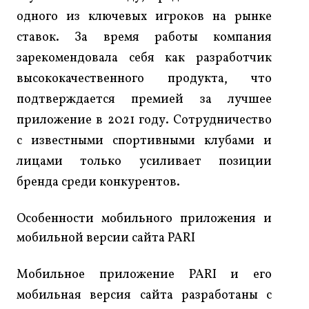
одного из ключевых игроков на рынке
ставок. За время работы компания
зарекомендовала себя как разработчик
высококачественного продукта, что
подтверждается премией за лучшее
приложение в 2021 году. Сотрудничество
с известными спортивными клубами и
лицами только усиливает позиции
бренда среди конкурентов.
Особенности мобильного приложения и
мобильной версии сайта PARI
Мобильное приложение PARI и его
мобильная версия сайта разработаны с