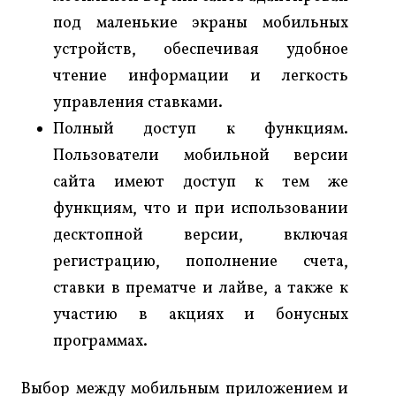
под маленькие экраны мобильных
устройств, обеспечивая удобное
чтение информации и легкость
управления ставками.
Полный доступ к функциям.
Пользователи мобильной версии
сайта имеют доступ к тем же
функциям, что и при использовании
десктопной версии, включая
регистрацию, пополнение счета,
ставки в прематче и лайве, а также к
участию в акциях и бонусных
программах.
Выбор между мобильным приложением и