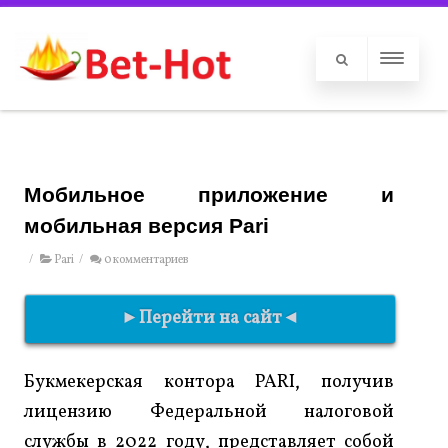
Мобильное приложение и
мобильная версия Pari
/
Pari
/
0 комментариев
►Перейти на сайт◄
Букмекерская контора PARI, получив
лицензию Федеральной налоговой
службы в 2022 году, представляет собой