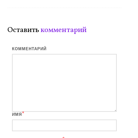
Оставить
комментарий
КОММЕНТАРИЙ
*
ИМЯ