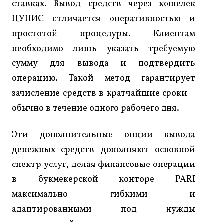
ставках. Вывод средств через кошелек
ЦУПИС отличается оперативностью и
простотой процедуры. Клиентам
необходимо лишь указать требуемую
сумму для вывода и подтвердить
операцию. Такой метод гарантирует
зачисление средств в кратчайшие сроки –
обычно в течение одного рабочего дня.
Эти дополнительные опции вывода
денежных средств дополняют основной
спектр услуг, делая финансовые операции
в букмекерской конторе PARI
максимально гибкими и
адаптированными под нужды