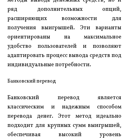
методы вывода денежных средств, но и
ряд дополнительных опций,
расширяющих возможности для
получения выигрышей. Эти варианты
ориентированы на максимальное
удобство пользователей и позволяют
адаптировать процесс вывода средств под
индивидуальные потребности.
Банковский перевод
Банковский перевод является
классическим и надежным способом
перевода денег. Этот метод идеально
подходит для крупных сумм выигрышей,
обеспечивая высокий уровень