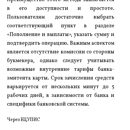
в его доступности и простоте.
Пользователям достаточно выбрать
соответствующий пункт в разделе
«Пополнение и выплаты», указать сумму и
подтвердить операцию. Важным аспектом
является отсутствие комиссии со стороны
букмекера, однако следует учитывать
возможные внутренние тарифы банка-
эмитента карты. Срок зачисления средств
варьируется от нескольких минут до 5
рабочих дней, в зависимости от банка и
специфики банковской системы.
Через ЕЦУПИС