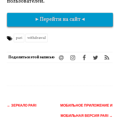
пользователей.
►Перейти на сайт◄
pari
withdrawal
Поделиться этой записью
Навигация
←
ЗЕРКАЛО PARI
МОБИЛЬНОЕ ПРИЛОЖЕНИЕ И
по
МОБИЛЬНАЯ ВЕРСИЯ PARI
→
записям