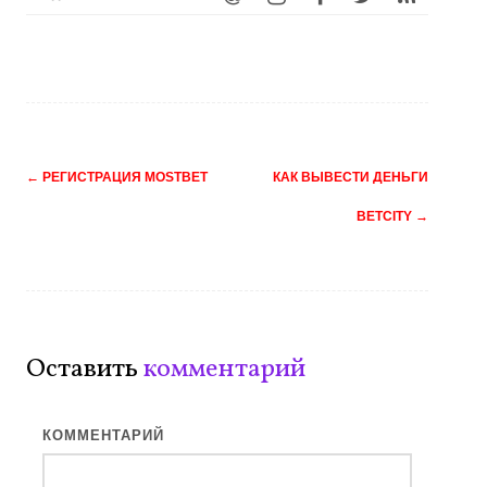
Навигация
←
РЕГИСТРАЦИЯ MOSTBET
КАК ВЫВЕСТИ ДЕНЬГИ
по
BETCITY
→
записям
Оставить
комментарий
КОММЕНТАРИЙ