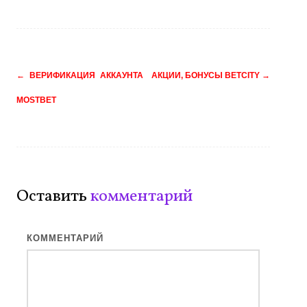
Навигация
←
ВЕРИФИКАЦИЯ АККАУНТА
АКЦИИ, БОНУСЫ BETCITY
→
по
MOSTBET
записям
Оставить
комментарий
КОММЕНТАРИЙ