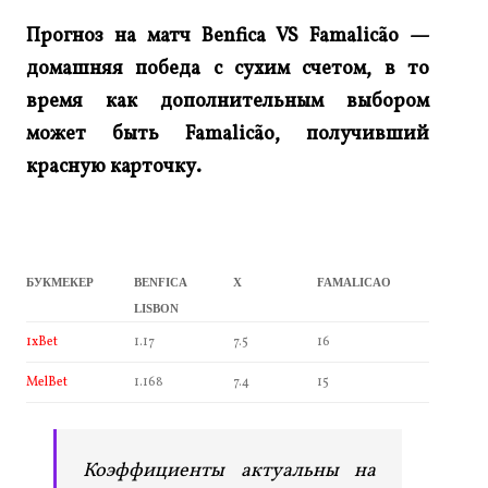
Прогноз на матч Benfica
VS Famalicão —
домашняя победа с сухим счетом, в то
время как дополнительным выбором
может быть Famalicão, получивший
красную карточку.
БУКМЕКЕР
BENFICA
X
FAMALICAO
LISBON
1xBet
1.17
7.5
16
MelBet
1.168
7.4
15
Коэффициенты актуальны на