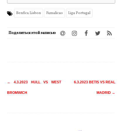
Benfica Lisbon
Famalicao
Liga Portugal
Поделиться этой записью
Навигация
←
4.3.2023 HULL VS WEST
6.3.2023 BETIS VS REAL
по
BROMWICH
MADRID
→
записям